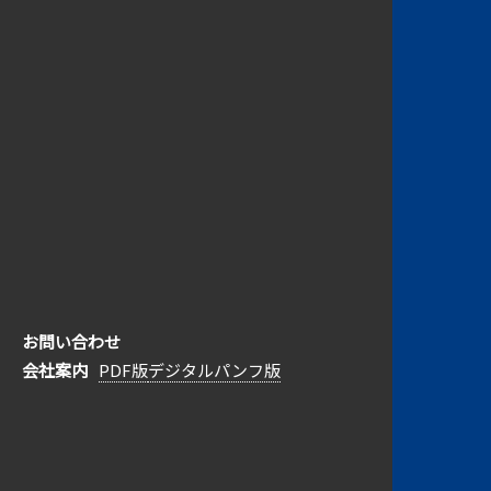
1
2
次へ »
〒045-0001 北海道岩内郡岩内町字大浜89-6
TEL.0135-62-0632
FAX.0135-62-2368
ログイン
お問い合わせ
会社情報
工事実績
地域貢献情報
安全活動
会社案内
PDF版
デジタルパンフ版
ごあいさつ
港湾・漁港
地域貢献
採用情報
経営理念
道路・橋梁
持続可能な社会への取組み
会社概要
水産土木
若旺会
ヒストリー
所有船舶・重機
水産・農業